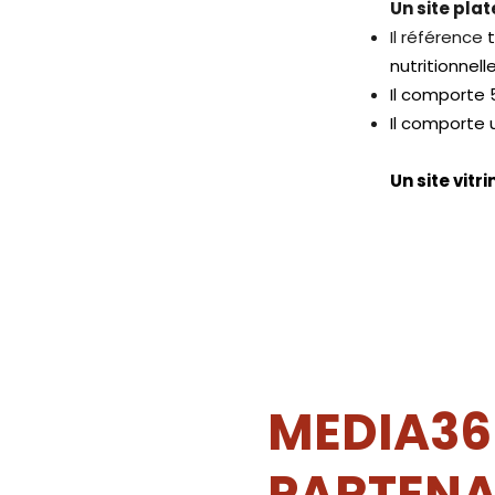
Un site pla
Il référence
nutritionnelle
Il comporte 5
Il comporte 
Un site vitri
MEDIA36
PARTENA