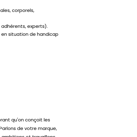
les, corporels,
, adhérents, experts).
ur en situation de handicap
rant qu'on conçoit les
 Parlons de votre marque,
 ambitions et travaillons