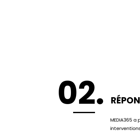
BRIEF
Production d'
pour la NPIS 
les interven
ainsi que d'un 
02.
RÉPON
MEDIA365 a p
intervention