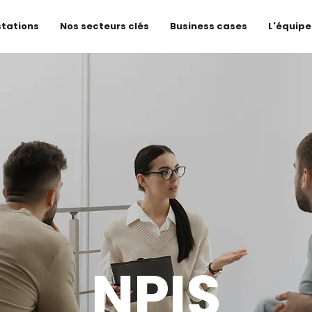
stations
Nos secteurs clés
Business cases
L'équipe
NPIS