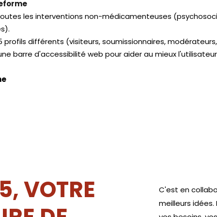
teforme
toutes les interventions non-médicamenteuses (psychosocia
s).
 profils différents (visiteurs, soumissionnaires, modérateurs
une barre d'accessibilité web pour aider au mieux l'utilisate
ne
5, VOTRE
C'est en collabo
meilleurs idées.
IRE DE
vos besoins, vos