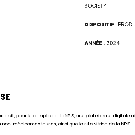
SOCIETY
une plateforme digitale
DISPOSITIF
: PROD
qui ambitionne de référencer
tions non-médicamenteuses,
site vitrine.
ANNÉE
: 2024
SE
roduit, pour le compte de la NPIS, une plateforme digitale af
s non-médicamenteuses, ainsi que le site vitrine de la NPIS.