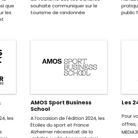
nsi que
souhaite communiquer sur le
pratiq
ur les
tourisme de randonnée
public 
et
&
AMOS Sport Business
Les 2
School
Pour va
24, les
A l’occasion de l'édition 2024, les
offres,
Étoiles du sport et France
a
Alzheimer nécessitait de la
MEDIA36