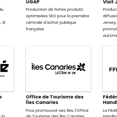
UGAP
Visit
du
Production de fiches produits
Produc
s
optimisées SEO pour la première
diffusi
 XI
centrale d'achat publique
Jersey
française
promot
autom
e
Office de Tourisme des
Fédér
Îles Canaries
Hand
Pour promouvoir ses îles, l'Office
La Fédé
 la
de Tourisme des Îles Canaries
Handbal