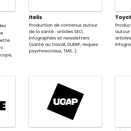
Itelis
Toyo
Production de contenus autour
Produc
des
de la santé : articles SEO,
autour 
pe
infographies et newsletters
article
lette
(santé au travail, DUERP, risques
infogra
s :
psychosociaux, TMS...)
oscope,