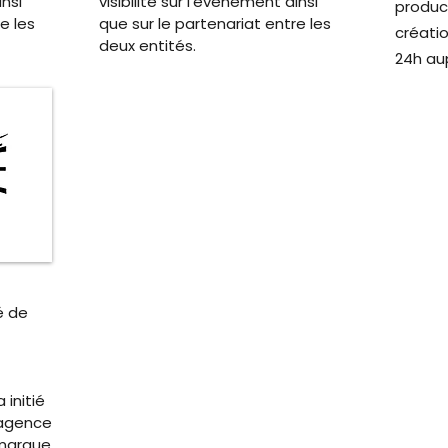
insi
visibilité sur l'évènement ainsi
produc
e les
que sur le partenariat entre les
créatio
deux entités.
24h aup
é de
 initié
’agence
a marque