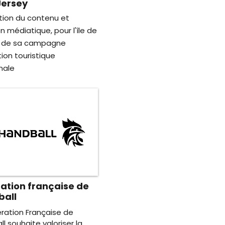
 Jersey
tion du contenu et
on médiatique, pour l'île de
, de sa campagne
ion touristique
nale
ation française de
ball
ration Française de
l souhaite valoriser la